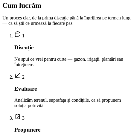
Cum lucrăm
Un proces clar, de la prima discuție până la îngrijirea pe termen lung
— ca să știi ce urmează la fiecare pas.
1
Discuție
Ne spui ce vrei pentru curte — gazon, irigații, plantări sau
întreținere.
2
Evaluare
Analizăm terenul, suprafața și condițiile, ca să propunem
soluția potrivită.
3
Propunere