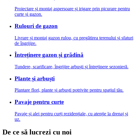
Proiectare și montaj aspersoare și irigare prin picurare pentru
curte și gazon.
Rulouri de gazon
Livrare și montaj gazon rulou, cu pregătirea terenului și sfaturi
de îngrijire.
Întreținere gazon și grădină
Tundere, scarificare, îngrijire arbuști și întreținere sezonieră.
Plante și arbuști
Plantare flori, plante și arbuști potrivite pentru spațiul tău.
Pavaje pentru curte
Pavaje și alei pentru curți rezidențiale, cu atenție la drenaj și
uz.
De ce să lucrezi cu noi