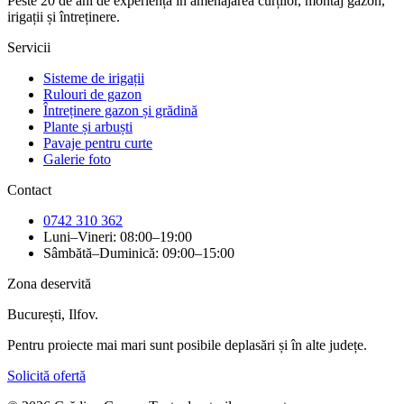
Peste 20 de ani de experiență în amenajarea curților, montaj gazon,
irigații și întreținere.
Servicii
Sisteme de irigații
Rulouri de gazon
Întreținere gazon și grădină
Plante și arbuști
Pavaje pentru curte
Galerie foto
Contact
0742 310 362
Luni–Vineri: 08:00–19:00
Sâmbătă–Duminică: 09:00–15:00
Zona deservită
București, Ilfov.
Pentru proiecte mai mari sunt posibile deplasări și în alte județe.
Solicită ofertă