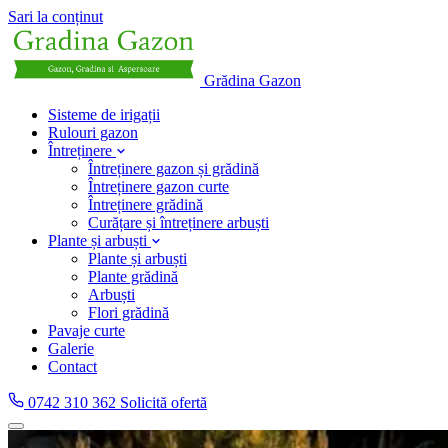
Sari la conținut
Grădina Gazon
Sisteme de irigații
Rulouri gazon
Întreținere
Întreținere gazon și grădină
Întreținere gazon curte
Întreținere grădină
Curățare și întreținere arbuști
Plante și arbuști
Plante și arbuști
Plante grădină
Arbuști
Flori grădină
Pavaje curte
Galerie
Contact
0742 310 362
Solicită ofertă