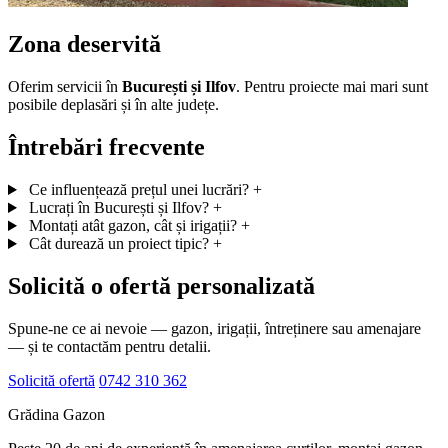
Zona deservită
Oferim servicii în
București și Ilfov
. Pentru proiecte mai mari sunt
posibile deplasări și în alte județe.
Întrebări frecvente
Ce influențează prețul unei lucrări?
+
Lucrați în București și Ilfov?
+
Montați atât gazon, cât și irigații?
+
Cât durează un proiect tipic?
+
Solicită o ofertă personalizată
Spune-ne ce ai nevoie — gazon, irigații, întreținere sau amenajare
— și te contactăm pentru detalii.
Solicită ofertă
0742 310 362
Grădina Gazon