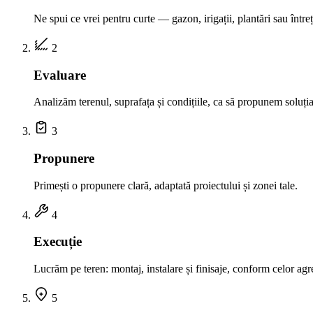
Ne spui ce vrei pentru curte — gazon, irigații, plantări sau întreț
2
Evaluare
Analizăm terenul, suprafața și condițiile, ca să propunem soluția
3
Propunere
Primești o propunere clară, adaptată proiectului și zonei tale.
4
Execuție
Lucrăm pe teren: montaj, instalare și finisaje, conform celor agr
5