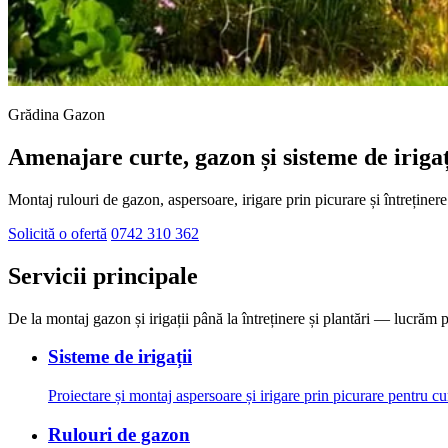
Grădina Gazon
Amenajare curte, gazon și sisteme de irigaț
Montaj rulouri de gazon, aspersoare, irigare prin picurare și întreținere 
Solicită o ofertă
0742 310 362
Servicii principale
De la montaj gazon și irigații până la întreținere și plantări — lucrăm pe 
Sisteme de irigații
Proiectare și montaj aspersoare și irigare prin picurare pentru cu
Rulouri de gazon