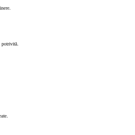
inere.
 potrivită.
eate.