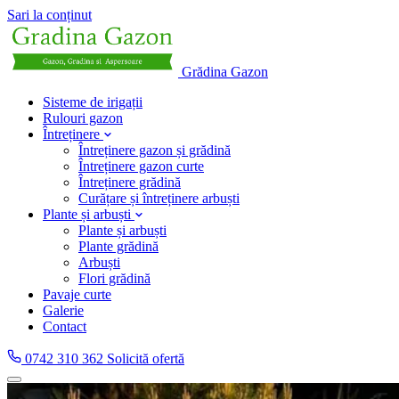
Sari la conținut
Grădina Gazon
Sisteme de irigații
Rulouri gazon
Întreținere
Întreținere gazon și grădină
Întreținere gazon curte
Întreținere grădină
Curățare și întreținere arbuști
Plante și arbuști
Plante și arbuști
Plante grădină
Arbuști
Flori grădină
Pavaje curte
Galerie
Contact
0742 310 362
Solicită ofertă