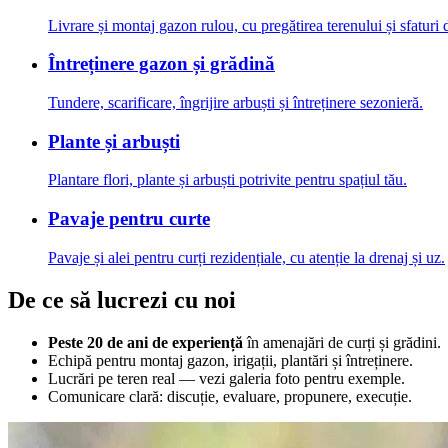
Livrare și montaj gazon rulou, cu pregătirea terenului și sfaturi d
Întreținere gazon și grădină
Tundere, scarificare, îngrijire arbuști și întreținere sezonieră.
Plante și arbuști
Plantare flori, plante și arbuști potrivite pentru spațiul tău.
Pavaje pentru curte
Pavaje și alei pentru curți rezidențiale, cu atenție la drenaj și uz.
De ce să lucrezi cu noi
Peste 20 de ani de experiență
în amenajări de curți și grădini.
Echipă pentru montaj gazon, irigații, plantări și întreținere.
Lucrări pe teren real — vezi galeria foto pentru exemple.
Comunicare clară: discuție, evaluare, propunere, execuție.