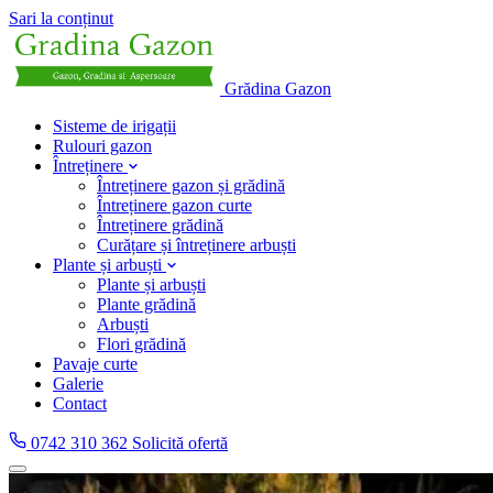
Sari la conținut
Grădina Gazon
Sisteme de irigații
Rulouri gazon
Întreținere
Întreținere gazon și grădină
Întreținere gazon curte
Întreținere grădină
Curățare și întreținere arbuști
Plante și arbuști
Plante și arbuști
Plante grădină
Arbuști
Flori grădină
Pavaje curte
Galerie
Contact
0742 310 362
Solicită ofertă