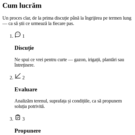
Cum lucrăm
Un proces clar, de la prima discuție până la îngrijirea pe termen lung
— ca să știi ce urmează la fiecare pas.
1
Discuție
Ne spui ce vrei pentru curte — gazon, irigații, plantări sau
întreținere.
2
Evaluare
Analizăm terenul, suprafața și condițiile, ca să propunem
soluția potrivită.
3
Propunere