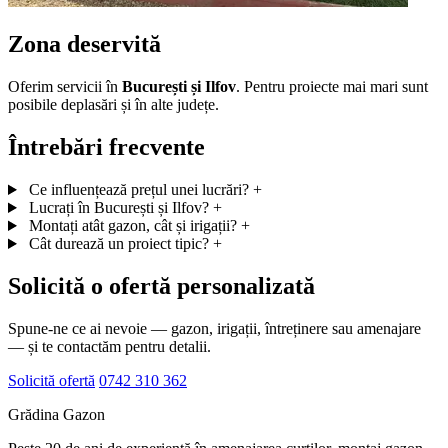
Zona deservită
Oferim servicii în
București și Ilfov
. Pentru proiecte mai mari sunt
posibile deplasări și în alte județe.
Întrebări frecvente
Ce influențează prețul unei lucrări?
+
Lucrați în București și Ilfov?
+
Montați atât gazon, cât și irigații?
+
Cât durează un proiect tipic?
+
Solicită o ofertă personalizată
Spune-ne ce ai nevoie — gazon, irigații, întreținere sau amenajare
— și te contactăm pentru detalii.
Solicită ofertă
0742 310 362
Grădina Gazon