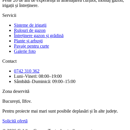
Peste 20 de ani de experiență în amenajarea curților, montaj gazon,
irigații și întreținere.
Servicii
Sisteme de irigații
Rulouri de gazon
Întreținere gazon și grădină
Plante și arbuști
Pavaje pentru curte
Galerie foto
Contact
0742 310 362
Luni–Vineri: 08:00–19:00
Sâmbătă–Duminică: 09:00–15:00
Zona deservită
București, Ilfov.
Pentru proiecte mai mari sunt posibile deplasări și în alte județe.
Solicită ofertă