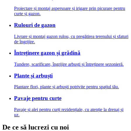
Proiectare și montaj aspersoare și irigare prin picurare pentru
curte și gazon.
Rulouri de gazon
Livrare și montaj gazon rulou, cu pregătirea terenului și sfaturi
de îngrijire.
Întreținere gazon și grădină
Tundere, scarificare, îngrijire arbuști și întreținere sezonieră.
Plante și arbuști
Plantare flori, plante și arbuști potrivite pentru spațiul tău.
Pavaje pentru curte
Pavaje și alei pentru curți rezidențiale, cu atenție la drenaj și
uz.
De ce să lucrezi cu noi