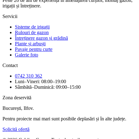
Peste 20 de ani de experiență în amenajarea curților, montaj gazon,
irigații și întreținere.
Servicii
Sisteme de irigații
Rulouri de gazon
Întreținere gazon și grădină
Plante și arbuști
Pavaje pentru curte
Galerie foto
Contact
0742 310 362
Luni–Vineri: 08:00–19:00
Sâmbătă–Duminică: 09:00–15:00
Zona deservită
București, Ilfov.
Pentru proiecte mai mari sunt posibile deplasări și în alte județe.
Solicită ofertă