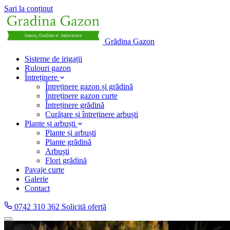
Sari la conținut
Grădina Gazon
Sisteme de irigații
Rulouri gazon
Întreținere
Întreținere gazon și grădină
Întreținere gazon curte
Întreținere grădină
Curățare și întreținere arbuști
Plante și arbuști
Plante și arbuști
Plante grădină
Arbuști
Flori grădină
Pavaje curte
Galerie
Contact
0742 310 362
Solicită ofertă