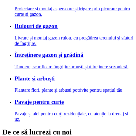
Proiectare și montaj aspersoare și irigare prin picurare pentru
curte și gazon.
Rulouri de gazon
Livrare și montaj gazon rulou, cu pregătirea terenului și sfaturi
de îngrijire.
Întreținere gazon și grădină
Tundere, scarificare, îngrijire arbuști și întreținere sezonieră.
Plante și arbuști
Plantare flori, plante și arbuști potrivite pentru spațiul tău.
Pavaje pentru curte
Pavaje și alei pentru curți rezidențiale, cu atenție la drenaj și
uz.
De ce să lucrezi cu noi