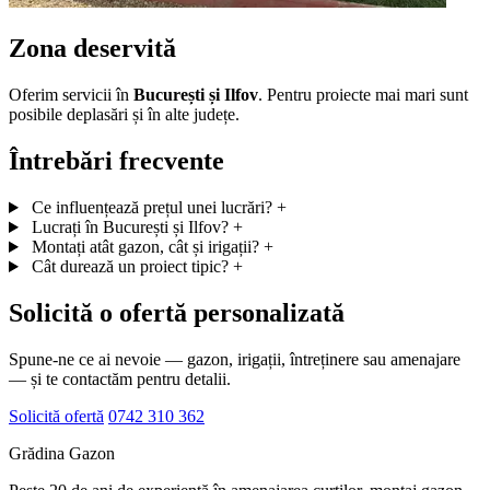
Zona deservită
Oferim servicii în
București și Ilfov
. Pentru proiecte mai mari sunt
posibile deplasări și în alte județe.
Întrebări frecvente
Ce influențează prețul unei lucrări?
+
Lucrați în București și Ilfov?
+
Montați atât gazon, cât și irigații?
+
Cât durează un proiect tipic?
+
Solicită o ofertă personalizată
Spune-ne ce ai nevoie — gazon, irigații, întreținere sau amenajare
— și te contactăm pentru detalii.
Solicită ofertă
0742 310 362
Grădina Gazon