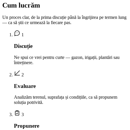
Cum lucrăm
Un proces clar, de la prima discuție până la îngrijirea pe termen lung
— ca să știi ce urmează la fiecare pas.
1
Discuție
Ne spui ce vrei pentru curte — gazon, irigații, plantări sau
întreținere.
2
Evaluare
Analizăm terenul, suprafața și condițiile, ca să propunem
soluția potrivită.
3
Propunere