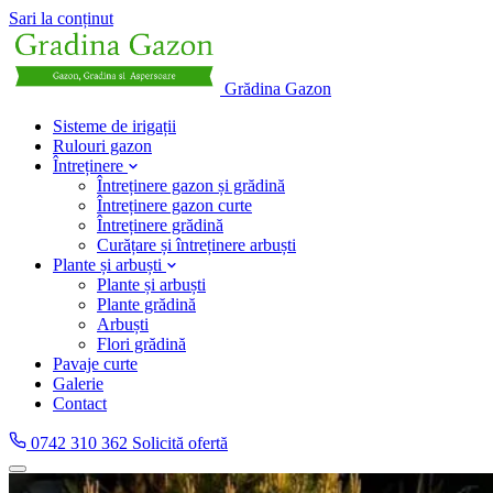
Sari la conținut
Grădina Gazon
Sisteme de irigații
Rulouri gazon
Întreținere
Întreținere gazon și grădină
Întreținere gazon curte
Întreținere grădină
Curățare și întreținere arbuști
Plante și arbuști
Plante și arbuști
Plante grădină
Arbuști
Flori grădină
Pavaje curte
Galerie
Contact
0742 310 362
Solicită ofertă