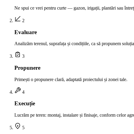
Ne spui ce vrei pentru curte — gazon, irigații, plantări sau întreț
2
Evaluare
Analizăm terenul, suprafața și condițiile, ca să propunem soluția
3
Propunere
Primești o propunere clară, adaptată proiectului și zonei tale.
4
Execuție
Lucrăm pe teren: montaj, instalare și finisaje, conform celor agr
5