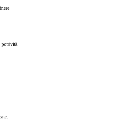
inere.
 potrivită.
eate.