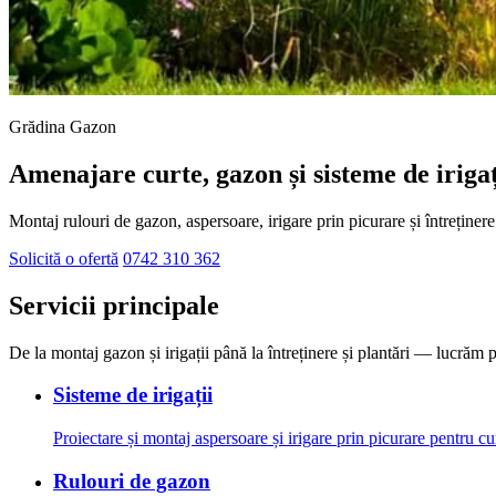
Grădina Gazon
Amenajare curte, gazon și sisteme de irigaț
Montaj rulouri de gazon, aspersoare, irigare prin picurare și întreținere 
Solicită o ofertă
0742 310 362
Servicii principale
De la montaj gazon și irigații până la întreținere și plantări — lucrăm pe 
Sisteme de irigații
Proiectare și montaj aspersoare și irigare prin picurare pentru cu
Rulouri de gazon