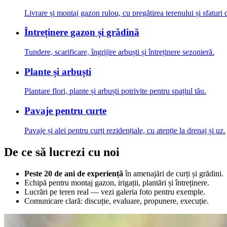
Livrare și montaj gazon rulou, cu pregătirea terenului și sfaturi d
Întreținere gazon și grădină
Tundere, scarificare, îngrijire arbuști și întreținere sezonieră.
Plante și arbuști
Plantare flori, plante și arbuști potrivite pentru spațiul tău.
Pavaje pentru curte
Pavaje și alei pentru curți rezidențiale, cu atenție la drenaj și uz.
De ce să lucrezi cu noi
Peste 20 de ani de experiență
în amenajări de curți și grădini.
Echipă pentru montaj gazon, irigații, plantări și întreținere.
Lucrări pe teren real — vezi galeria foto pentru exemple.
Comunicare clară: discuție, evaluare, propunere, execuție.